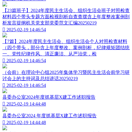
【23篇班子】2024年度民主生活会、组织生活会班子对照检查
材料四个带头专题方面检视剖析自查查摆含上年度整改案例剖
析发言提纲机关党支部党委范文汇编20250219

2025-02-19 14:46:54
【7篇】2024年度民主生活会、组织生活会个人对照检查材料
（四个带头，部分含上年度整改、案例剖析，纪律规矩团结统
一、党性纪律作风、清正廉洁、从严治党，检

2025-02-19 14:46:54
（会前）在理论中心组2025年集体学习暨民主生活会前学习研
讨会上的主持词及总结讲话20250219

2025-02-19 14:46:54
县委办公室2024年度抓基层X建工作述职报告

2025-02-19 14:44:48
县委办公室2024 年度抓基层X建工作述职报告

2025-02-19 14:44:48