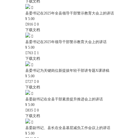
下载文档

县委书记在2025年全县领导干部警示教育大会上的讲话
¥ 5.00

916

0
下载文档

县委书记在2025年领导干部警示教育大会上的讲话
¥ 5.00

763

1
下载文档

县委书记为关键岗位新提拔年轻干部讲专题X课讲稿
¥ 5.00

727

0
下载文档

县委副书记在全县干部素质提升推进会上的讲话
¥ 5.00

835

0
下载文档

县委副书记、县长在全县基层减负工作会议上的讲话
¥ 5.00