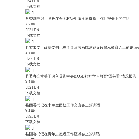

541

0
下载文档

县委副书记、县长在全县村级组织换届选举工作汇报会上的讲话
¥ 5.00

924

0
下载文档

县委常委、政法委书记在全县政法系统以案促改警示教育会上的讲话
¥ 5.00

766

0
下载文档

县委办公室关于深入贯彻中央BXGD精神学习教育“回头看”情况报告
¥ 5.00

621

4
下载文档

县团委书记在中学生团校工作交流会上的讲话
¥ 5.00

793

0
下载文档

县团委书记在青年志愿者工作座谈会上的讲话