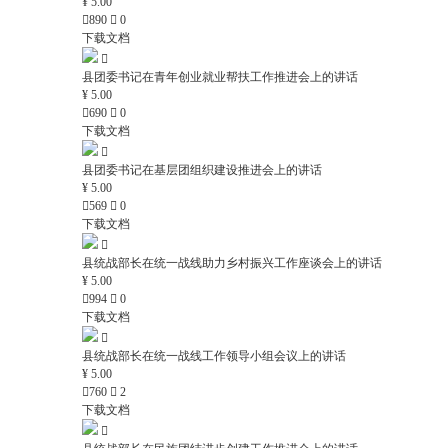
¥ 5.00

890

0
下载文档

县团委书记在青年创业就业帮扶工作推进会上的讲话
¥ 5.00

690

0
下载文档

县团委书记在基层团组织建设推进会上的讲话
¥ 5.00

569

0
下载文档

县统战部长在统一战线助力乡村振兴工作座谈会上的讲话
¥ 5.00

994

0
下载文档

县统战部长在统一战线工作领导小组会议上的讲话
¥ 5.00

760

2
下载文档
