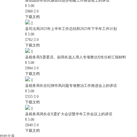
县统战部长在民族团结进步创建工作推进会上的讲话
¥ 5.00

960

0
下载文档

县司法局2025年上半年工作总结和2025年下半年工作计划
¥ 5.00

762

0
下载文档

县税务局X委委员、副局长选人用人专项整治X性分析汇报材料
¥ 5.00

994

0
下载文档

县税务局长在纪律作风问题专项整治工作推进会上的讲话
¥ 5.00

555

0
下载文档

县税务局局长在X委扩大会议暨半年工作会议上的讲话
¥ 5.00

849

0
下载文档
灼灼文库