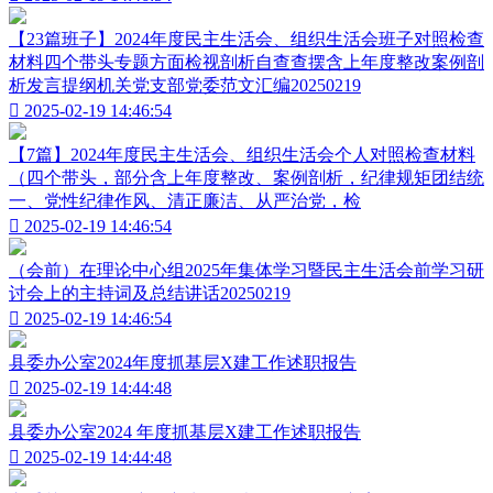
【23篇班子】2024年度民主生活会、组织生活会班子对照检查
材料四个带头专题方面检视剖析自查查摆含上年度整改案例剖
析发言提纲机关党支部党委范文汇编20250219

2025-02-19 14:46:54
【7篇】2024年度民主生活会、组织生活会个人对照检查材料
（四个带头，部分含上年度整改、案例剖析，纪律规矩团结统
一、党性纪律作风、清正廉洁、从严治党，检

2025-02-19 14:46:54
（会前）在理论中心组2025年集体学习暨民主生活会前学习研
讨会上的主持词及总结讲话20250219

2025-02-19 14:46:54
县委办公室2024年度抓基层X建工作述职报告

2025-02-19 14:44:48
县委办公室2024 年度抓基层X建工作述职报告

2025-02-19 14:44:48