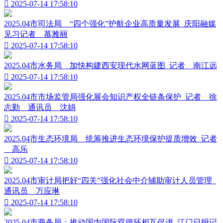

2025-07-14 17:58:10
2025.04市司法局__“四个强化”护航企业高质量发展_庆阳融媒
见习记者__慕雅丽

2025-07-14 17:58:10
2025.04市水务局__加快构建西安现代水网蓝图_记者__南江远

2025-07-14 17:58:10
2025.04市市场监管局强化展会知识产权全链条保护_记者__徐
志勤__通讯员__沈娟

2025-07-14 17:58:10
2025.04市生态环境局__统筹推进生态环境保护提质增效_记者
__高乐

2025-07-14 17:58:10
2025.04市审计局把好“四关”强化社会中介辅助审计人员管理_
通讯员__万应琳

2025-07-14 17:58:10
2025.04市商务局：推动国内国际双循环相互促进_江门日报记