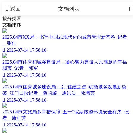


返回
文档列表
按分类看
文档排序
2025.04市XX局：书写中国式现代化的城市管理新答卷_记者
__张佳

2025-07-14 17:58:10
2025.04市住房和城乡建设局：凝心聚力建设人民满意的幸福
城市_记者__郭军

2025-07-14 17:58:10
2025.04市住房城乡建设局：以“住建之进”赋能城乡发展新突
破_江门日报记者__蔡昭璐__通讯员__邓珮芸

2025-07-14 17:58:10
2025.04市文旅局多举措保障“五一”假期旅游环境安全有序_记
者__康桂芳

2025-07-14 17:58:10