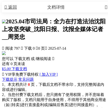


返回
文档详情
2025.04市司法局：全力在打造法治沈阳
上攻坚突破_沈阳日报、沈报全媒体记者
__周贤忠

阅读 797

下载 0

0 页

2025-07-14
您可以 下载文档 或
继续阅读

还有
0
页未读
¥
5.00
下载文档

VIP享免费下载特权
[ 加入VIP ]
下载提示
常见问题
1、本文档共计
0
页，下载后文档不带水印，支持完整阅读内
容或进行编辑。
2、当您付费下载文档后，您只拥有了使用权限，并不意味着
购买了版权，文档只能用于自身使用，不得用于其他商业用途
（如 [转卖]进行直接盈利或[编辑后售卖]进行间接盈利）。