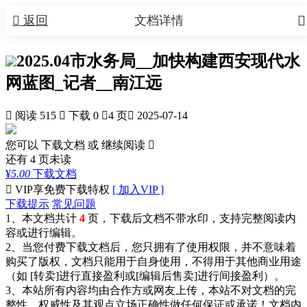


返回
文档详情
2025.04市水务局__加快构建西安现代水
网蓝图_记者__南江远

阅读 515

下载 0

4 页

2025-07-14
您可以 下载文档 或
继续阅读

还有
4
页未读
¥
5.00
下载文档

VIP享免费下载特权
[ 加入VIP ]
下载提示
常见问题
1、本文档共计
4
页，下载后文档不带水印，支持完整阅读内
容或进行编辑。
2、当您付费下载文档后，您只拥有了使用权限，并不意味着
购买了版权，文档只能用于自身使用，不得用于其他商业用途
（如 [转卖]进行直接盈利或[编辑后售卖]进行间接盈利）。
3、本站所有内容均由合作方或网友上传，本站不对文档的完
整性、权威性及其观点立场正确性做任何保证或承诺！文档内