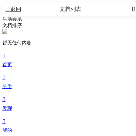


返回
文档列表
生活会系
文档排序
暂无任何内容

首页

分类

发现

我的